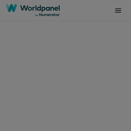
分類
地區
白皮書
線上研討會
市場
非洲
案例研究
亞太地區
語言
阿爾及利亞
報告
歐洲
阿根廷
相關面板
文章
中文（簡體）
全球
澳洲
中文（繁體）
相關解決方案
拉丁美洲
Baby样组