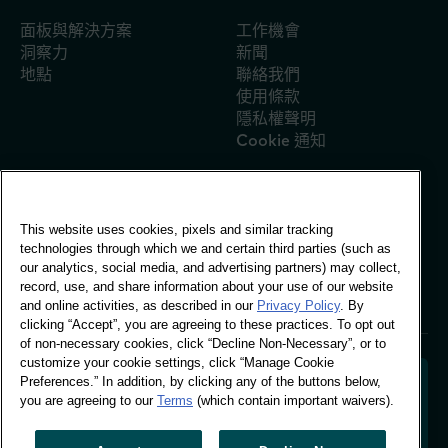
愛爾蘭
面板與解決方案
工作機會
肯亞
洞察力
新聞
韓國
地點
聯絡我們
中國大陸 (CN)
使用條款
隱私權聲明
中國大陸 (英文)
Cookie 通知
馬來西亞
墨西哥
摩洛哥
This website uses cookies, pixels and similar tracking
全球辦公室
奈及利亞
technologies through which we and certain third parties (such as
Vivo Building, 30
our analytics, social media, and advertising partners) may collect,
秘魯
Stamford St, London
record, use, and share information about your use of our website
London SE1 9LQ
菲律賓
and online activities, as described in our
Privacy Policy
. By
T +44 (0)207 076 9000
clicking “Accept”, you are agreeing to these practices. To opt out
葡萄牙
of non-necessary cookies, click “Decline Non-Necessary”, or to
沙烏地阿拉伯
customize your cookie settings, click “Manage Cookie
Preferences.” In addition, by clicking any of the buttons below,
蘇格蘭
you are agreeing to our
Terms
(which contain important waivers).
南非
解碼購物者行為，塑造品牌未來。將行為資料轉化為可行
的洞察力，以推動以資料為依據的成長。