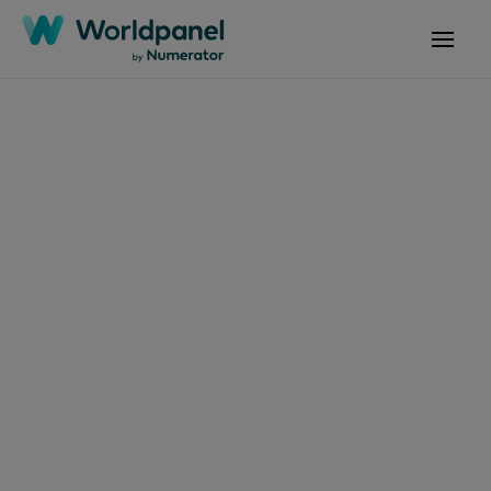
文章
2025年7月31日
細微呵護驅動強勁增
長：嬰幼兒護膚品如何
展現韌性突圍？
聯絡我們