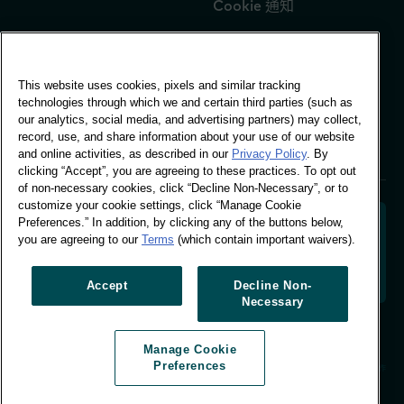
Cookie 通知
This website uses cookies, pixels and similar tracking
全球辦公室
technologies through which we and certain third parties (such as
Vivo Building, 30
our analytics, social media, and advertising partners) may collect,
Stamford St, London
record, use, and share information about your use of our website
London SE1 9LQ
and online activities, as described in our
Privacy Policy
. By
T +44 (0)207 076 9000
clicking “Accept”, you are agreeing to these practices. To opt out
of non-necessary cookies, click “Decline Non-Necessary”, or to
customize your cookie settings, click “Manage Cookie
Preferences.” In addition, by clicking any of the buttons below,
you are agreeing to our
Terms
(which contain important waivers).
解碼購物者行為，塑造品牌未來。將行為資料轉化為可行
的洞察力，以推動以資料為依據的成長。
Accept
Decline Non-
Necessary
管理 Cookie 偏好設定
Manage Cookie
© Worldpanel 2026
Preferences
網站由 T-F 製作