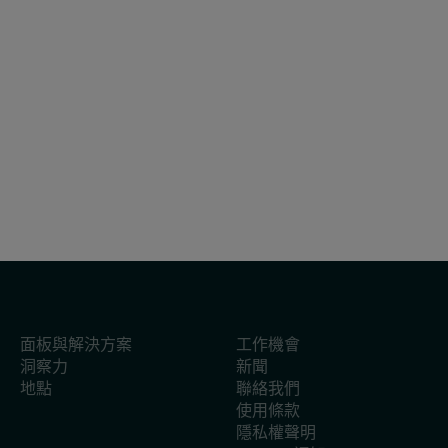
文章
2026年6月23日
《2026年中國購物者報告，系列一》： 中
國消費者追求性價比，三至五線城市、熟齡
家庭及新興通路引領新增長
面板與解決方案
工作機會
洞察力
新聞
地點
聯絡我們
使用條款
隱私權聲明